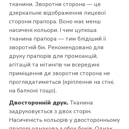
тканини. Зворотня сторона — це
дзеркальне відображення лицевої
сторони прапора. Воно має менш
насичені кольори. І чим цупкіша
тканина прапора — тим блідіший її
зворотній бік. Рекомендовано для
друку прапорів для промоакцій,
агітацій та мітингів чи всередині
приміщення де зворотня сторона не
проглядатиметься (кріплення на стіні,
на балконі тощо).
Двосторонній друк.
Тканина
задруковується з двох сторін.
Насиченість кольорів у двосторонньому
прапорі однакова з обох боків. Однак,