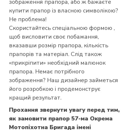
зображення прапора, або ж бажаєте
купити прапор із власною символікою?
Не проблема!
Як купити прапор
Скористайтесь
спеціальною формою
,
в інтернет-
щоб висловити своє побажання,
магазині Лакор:
вказавши розмір прапора, кількість
прапорів та матеріал. Слід також
«прикріпити» необхідний малюнок
прапора. Немає потрібного
зображення? Наш дизайнер займеться
його розробкою і продемонструє
кращий результат.
Прохання звернути увагу перед тим,
як замовити прапор 57-ма Окрема
Мотопіхотна Бригада імені