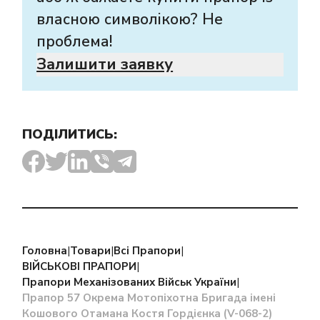
власною символікою? Не
проблема!
Залишити заявку
ПОДІЛИТИСЬ:
Головна
|
Товари
|
Всі Прапори
|
ВІЙСЬКОВІ ПРАПОРИ
|
Прапори Механізованих Військ України
|
Прапор 57 Окрема Мотопіхотна Бригада імені
Кошового Отамана Костя Гордієнка (V-068-2)