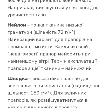
або ж для нетривалого зовнішнього.
Наприклад: вивішується у святкові дні,
урочистості та ін.
Нейлон
– тонка тканина низької
граматури (щільність 72 г/м²).
Найкращий варіант для прапорів на
промоакції, мітинги. Завдяки своїй
“невагомості” прапор майорить при
найменшому вітрі. Термін експлуатації
прапора з цієї тканини – найнижчий.
Шведка
– зносостійке полотно для
зовнішнього використання (підвищеної
щільності 150 г/м²). Для вуличних
прапорів, які розміщуватимуться в
місцях підвищеного вітрового