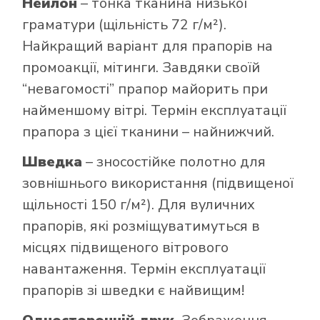
Нейлон
– тонка тканина низької
граматури (щільність 72 г/м²).
Найкращий варіант для прапорів на
промоакції, мітинги. Завдяки своїй
“невагомості” прапор майорить при
найменшому вітрі. Термін експлуатації
прапора з цієї тканини – найнижчий.
Шведка
– зносостійке полотно для
зовнішнього використання (підвищеної
щільності 150 г/м²). Для вуличних
прапорів, які розміщуватимуться в
місцях підвищеного вітрового
навантаження. Термін експлуатації
прапорів зі шведки є найвищим!