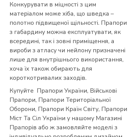
Конкурувати в міцності з цим
матеріалом може хіба, що шведка –
полотно підвищеної щільності. Прапори
з габардину можна експлуатувати, як
всередині, так і зовні приміщення, а
вироби з атласу чи нейлону призначені
лише для внутрішнього використання,
хоча їх також обирають для
короткотривалих заходів.
Купуйте
Прапори України
,
Військові
Прапори
,
Прапори Територіальної
Оборони
,
Прапори Країн Світу
,
Прапори
Міст Та Сіл України
у нашому
Магазині
Прапорів
або ж замовляйте моделі з
індивідуально розробленим дизайном