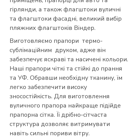
приміщень, прапорці для авто та
гірлянди, а також флагштоки вуличні
та флагштоки фасадні, великий вибір
пляжних флагштоків Віндер.
Виготовляємо прапори термо-
сублімаційним друком, адже він
забезпечує яскраві та насичені кольори.
Наші прапори чіткі та стійкі до прання
та УФ. Обравши необхідну тканину, їм
легко забезпечити високу
зносостійкість. Для виготовлення
вуличного прапора найкраще підійде
прапорна сітка. Її дрібно-сітчаста
структура дозволяє витримувати
навіть сильні пориви вітру.