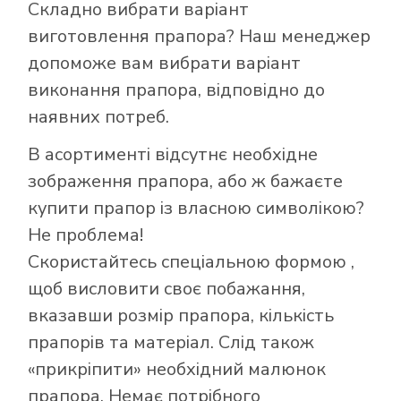
Складно вибрати варіант
виготовлення прапора? Наш менеджер
допоможе вам вибрати варіант
виконання прапора, відповідно до
наявних потреб.
В асортименті відсутнє необхідне
зображення прапора, або ж бажаєте
купити прапор із власною символікою?
Не проблема!
Скористайтесь
спеціальною формою
,
Як купити прапор
щоб висловити своє побажання,
в інтернет-
вказавши розмір прапора, кількість
магазині Лакор:
прапорів та матеріал. Слід також
«прикріпити» необхідний малюнок
прапора. Немає потрібного