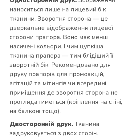
Односторонній друк.
Зображення
наноситься лише на лицевий бік
тканини. Зворотня сторона — це
дзеркальне відображення лицевої
сторони прапора. Воно має менш
насичені кольори. І чим цупкіша
тканина прапора — тим блідіший її
зворотній бік. Рекомендовано для
друку прапорів для промоакцій,
агітацій та мітингів чи всередині
приміщення де зворотня сторона не
проглядатиметься (кріплення на стіні,
на балконі тощо).
Двосторонній друк.
Тканина
задруковується з двох сторін.