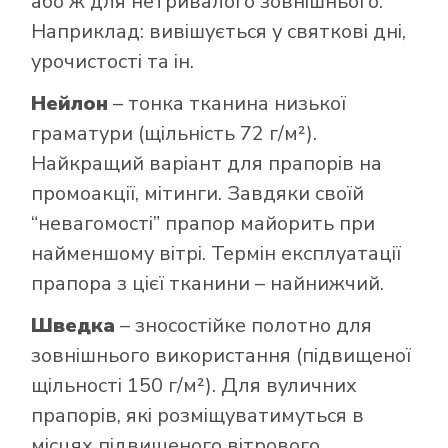
або ж для нетривалого зовнішнього.
Наприклад: вивішується у святкові дні,
урочистості та ін.
Нейлон
– тонка тканина низької
граматури (щільність 72 г/м²).
Найкращий варіант для прапорів на
промоакції, мітинги. Завдяки своїй
“невагомості” прапор майорить при
найменшому вітрі. Термін експлуатації
прапора з цієї тканини – найнижчий.
Шведка
– зносостійке полотно для
зовнішнього використання (підвищеної
щільності 150 г/м²). Для вуличних
прапорів, які розміщуватимуться в
місцях підвищеного вітрового