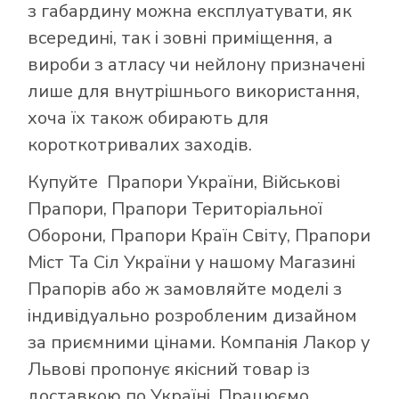
з габардину можна експлуатувати, як
всередині, так і зовні приміщення, а
вироби з атласу чи нейлону призначені
лише для внутрішнього використання,
хоча їх також обирають для
короткотривалих заходів.
Купуйте
Прапори України
,
Військові
Прапори
,
Прапори Територіальної
Оборони
,
Прапори Країн Світу
,
Прапори
Міст Та Сіл України
у нашому
Магазині
Прапорів
або ж замовляйте моделі з
індивідуально розробленим дизайном
за приємними цінами. Компанія Лакор у
Львові пропонує якісний товар із
доставкою по Україні. Працюємо